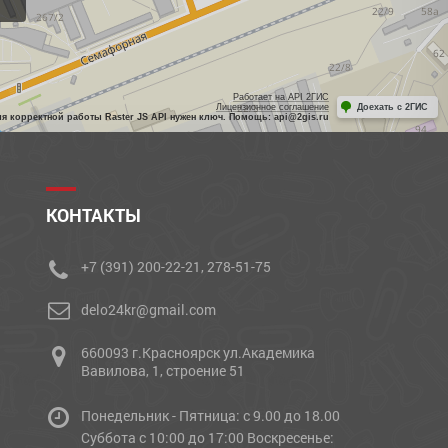
Работает на API 2ГИС
Лицензионное соглашение
Доехать с 2ГИС
ля корректной работы Raster JS API нужен ключ. Помощь: api@2gis.ru
КОНТАКТЫ
+7 (391) 200-22-21, 278-51-75
delo24kr@gmail.com
660093 г.Красноярск ул.Академика
Вавилова, 1, строение 51
Понедельник - Пятница: с 9.00 до 18.00
Cуббота с 10:00 до 17:00 Воскресенье: