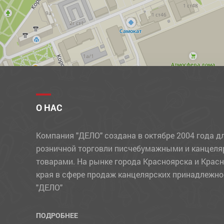
МЕЛКИ
МЕЛКИЕ КАНЦЕЛЯРСКИЕ ПРИНАДЛЕЖНОСТИ
НАБОРЫ ДЕТСКИЕ
НАБОРЫ ОФИСНЫЕ
НАКЛЕЙКИ
НОВОГОДНИЕ ТОВАРЫ
О НАС
НОЖИ
Компания "ДЕЛО" создана в октябре 2004 года д
НОЖНИЦЫ
розничной торговли писчебумажными и канцел
ОБЛОЖКИ
товарами. На рынке города Красноярска и Крас
края в сфере продаж канцелярских принадлежно
ОТКРЫТКИ
"ДЕЛО"
ПАКЕТЫ
ПАПКИ
ПОДРОБНЕЕ