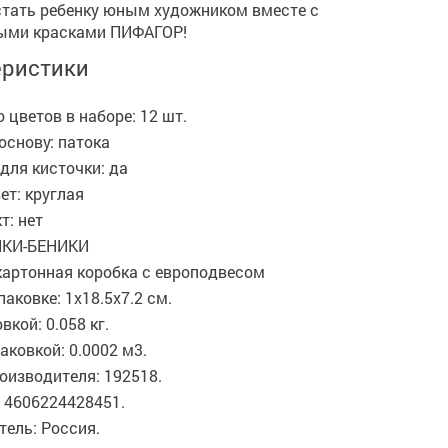
стать ребенку юным художником вместе с
ыми красками ПИФАГОР!
еристики
 цветов в наборе: 12 шт.
основу: патока
для кисточки: да
т: круглая
т: нет
ИКИ-БЕНИКИ
картонная коробка с европодвесом
паковке: 1x18.5x7.2 см.
вкой: 0.058 кг.
аковкой: 0.0002 м3.
оизводителя: 192518.
 4606224428451.
ель: Россия.