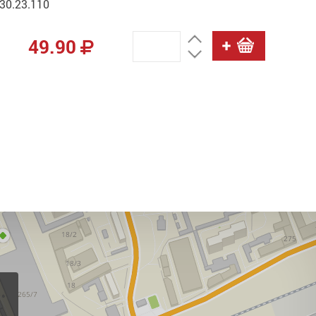
30.23.110
49.90