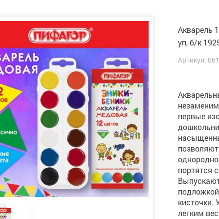
Акварель 
уп, б/к 192
Артикул: 06
Акварельн
незаменим
первые из
дошкольни
насыщенны
позволяют
однородно
портятся с
Выпускают
подложкой,
кисточки.
легким вес