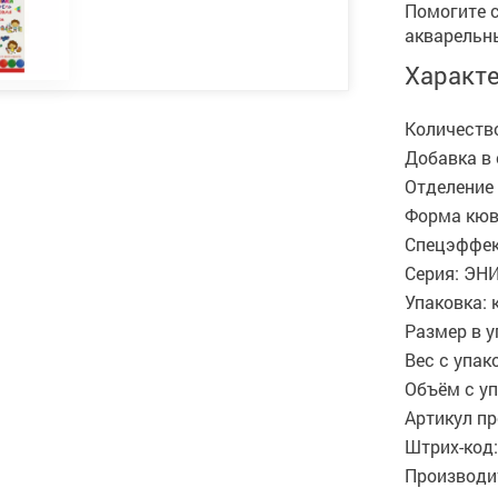
Помогите 
акварельн
Характ
Количество
Добавка в 
Отделение 
Форма кюве
Спецэффек
Серия: ЭН
Упаковка: 
Размер в у
Вес с упако
Объём с уп
Артикул пр
Штрих-код:
Производит