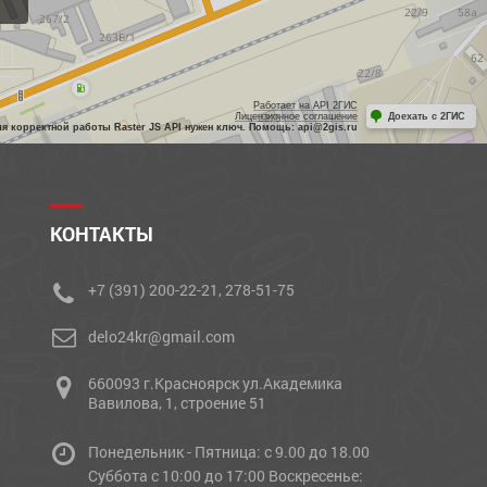
Работает на API 2ГИС
Лицензионное соглашение
Доехать с 2ГИС
ля корректной работы Raster JS API нужен ключ. Помощь: api@2gis.ru
КОНТАКТЫ
+7 (391) 200-22-21, 278-51-75
delo24kr@gmail.com
660093 г.Красноярск ул.Академика
Вавилова, 1, строение 51
Понедельник - Пятница: с 9.00 до 18.00
Cуббота с 10:00 до 17:00 Воскресенье: