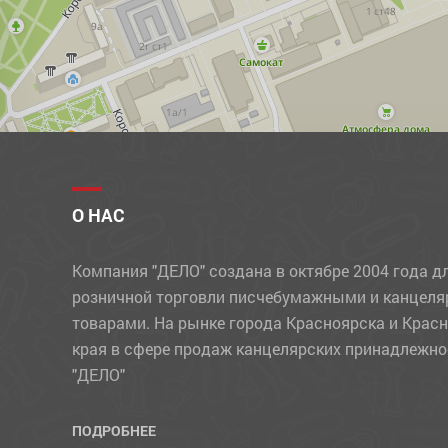
ПРОЧИЕ ТОВАРЫ
РАЗДЕЛИТЕЛИ
РАСКРАСКИ, АППЛИКАЦИИ
РУЧКИ
РЮКЗАКИ
СВЕЧИ
О НАС
СКОТЧ
Компания "ДЕЛО" создана в октябре 2004 года д
СКРЕПКИ, КНОПКИ, ЗАЖИМЫ
розничной торговли писчебумажными и канцел
СТЕПЛЕРЫ, СКОБЫ, АНТИСТЕПЛЕРЫ
товарами. На рынке города Красноярска и Крас
края в сфере продаж канцелярских принадлежно
СТЕРЖНИ
"ДЕЛО"
СУВЕНИРЫ
СУМКИ
ПОДРОБНЕЕ