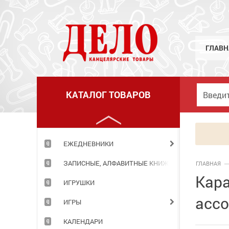
ГРАМОТЫ,ДИПЛОМЫ,РАСПИСАНИЯ УРОКОВ
ГРИФЕЛИ
ГУАШЬ
ГЛАВН
ДЕРЖАТЕЛИ Д/БУМАГИ.ДЕМО-СИСТЕМЫ
ДНЕВНИКИ
КАТАЛОГ ТОВАРОВ
ДОСКИ И АКСЕССУАРЫ К НИМ
ДЫРОКОЛЫ
ЕЖЕДНЕВНИКИ
ЗАПИСНЫЕ, АЛФАВИТНЫЕ КНИЖКИ
ГЛАВНАЯ
Кара
ИГРУШКИ
ассо
ИГРЫ
КАЛЕНДАРИ