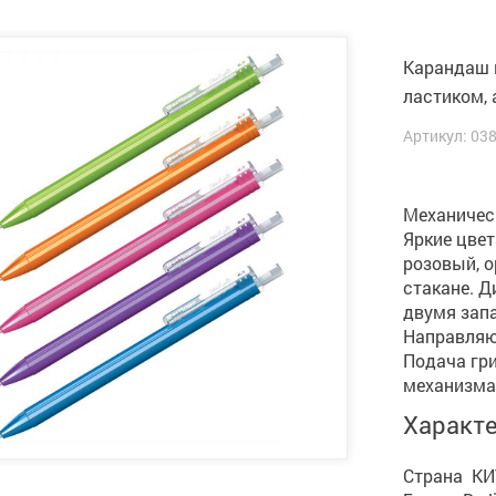
Карандаш м
ластиком, 
Артикул: 03
Механичес
Яркие цвет
розовый, о
стакане. Д
двумя зап
Направляю
Подача гр
механизма
Характ
Страна КИ