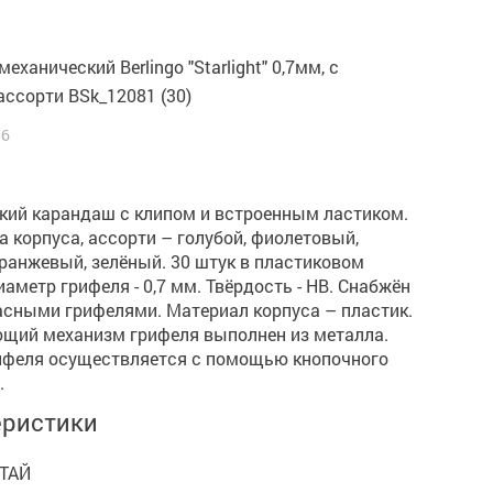
еханический Berlingo "Starlight" 0,7мм, с
ассорти BSk_12081 (30)
86
кий карандаш с клипом и встроенным ластиком.
а корпуса, ассорти – голубой, фиолетовый,
ранжевый, зелёный. 30 штук в пластиковом
иаметр грифеля - 0,7 мм. Твёрдость - HB. Снабжён
асными грифелями. Материал корпуса – пластик.
щий механизм грифеля выполнен из металла.
ифеля осуществляется с помощью кнопочного
.
еристики
ТАЙ