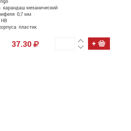
ingo
а карандаш механический
рифеля 0,7 мм
 HB
корпуса пластик
37.30